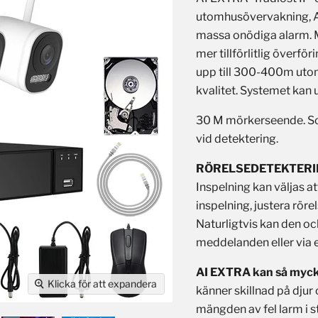
utomhusövervakning, A
massa onödiga alarm. M
mer tillförlitlig överfö
upp till 300-400m utomh
kvalitet. Systemet kan 
30 M mörkerseende. Som 
vid detektering.
RÖRELSEDETEKTERI
Inspelning kan väljas at
inspelning, justera rö
Naturligtvis kan den oc
meddelanden eller via 
AI EXTRA kan så mycke
Klicka för att expandera
känner skillnad på djur
mängden av fel larm i st