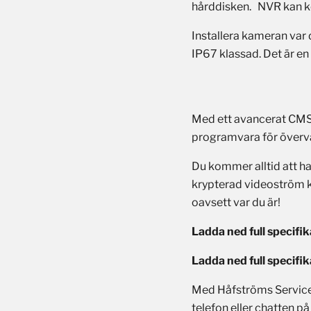
hårddisken.
NVR kan ko
Installera kameran var d
IP67 klassad. Det är en
Med ett avancerat CMS 
programvara för överva
Du kommer alltid att ha
krypterad videoström k
oavsett var du är!
Ladda ned full specifik
Ladda ned full specifik
Med Håfströms Service i
telefon eller chatten p