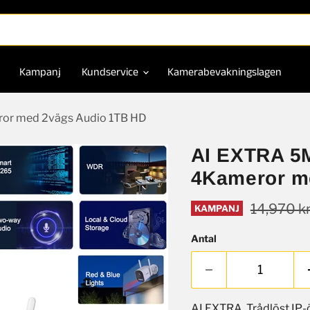
Kampanj
Kundservice
Kamerabevakningslagen
ror med 2vägs Audio 1TB HD
AI EXTRA 5M
4Kameror m
Ord pris
14,970 k
KAMPANJ
Antal
AI EXTRA Trådlöst IP-