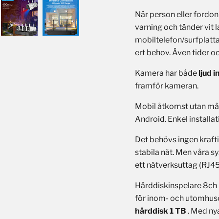
När person eller fordon
varning och tänder vit l
mobiltelefon/surfplatta.
ert behov. Även tider oc
Kamera har både
ljud i
framför kameran.
Mobil åtkomst utan mån
Android. Enkel install
Det behövs ingen krafti
stabila nät. Men våra s
ett nätverksuttag (RJ45)
Hårddiskinspelare 8ch 
för inom- och utomhusö
hårddisk 1 TB
. Med ny