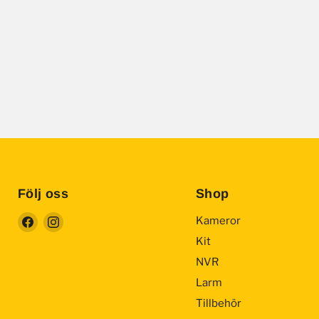
Följ oss
Shop
Find
Find
Kameror
us
us
Kit
on
on
NVR
Facebook
Instagram
Larm
Tillbehör