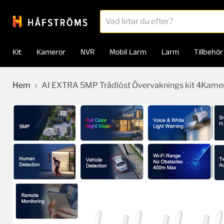
Kit
Kameror
NVR
Mobil Larm
Larm
Tillbehör
Hem
AI EXTRA 5MP Trådlöst Övervaknings kit 4Kame