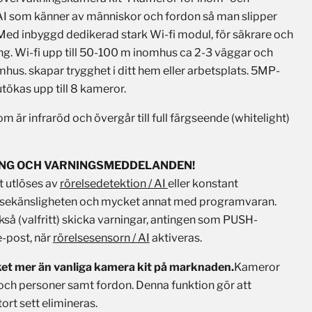
I som känner av människor och fordon så man slipper
ed inbyggd dedikerad stark Wi-fi modul, för säkrare och
ring. Wi-fi upp till 50-100 m inomhus ca 2-3 väggar och
us. skapar trygghet i ditt hem eller arbetsplats. 5MP-
utökas upp till 8 kameror.
är infraröd och övergår till full färgseende (whitelight)
NG OCH VARNINGSMEDDELANDEN!
t utlöses av
rörelsedetektion / AI
eller konstant
relsekänsligheten och mycket annat med programvaran.
kså (valfritt) skicka varningar, antingen som PUSH-
e-post, när
rörelsesensorn / AI
aktiveras.
t mer än vanliga kamera kit på marknaden.
Kameror
 och personer samt fordon. Denna funktion gör att
ort sett elimineras.