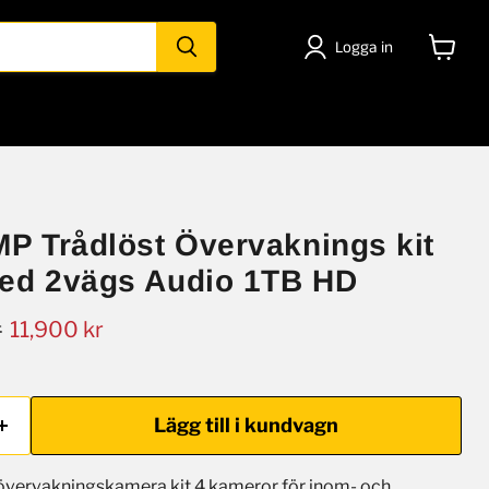
Logga in
Visa
varuko
P Trådlöst Övervaknings kit
ed 2vägs Audio 1TB HD
Nuvarande pris
r
11,900 kr
Lägg till i kundvagn
övervakningskamera kit 4 kameror för inom- och