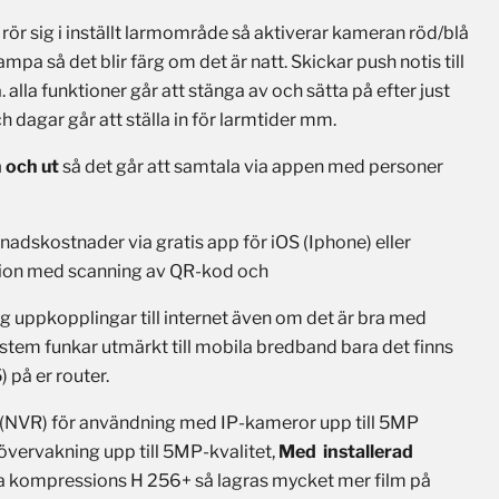
 rör sig i inställt larmområde så aktiverar kameran röd/blå
ampa så det blir färg om det är natt. Skickar push notis till
 alla funktioner går att stänga av och sätta på efter just
h dagar går att ställa in för larmtider mm.
n och ut
så det går att samtala via appen med personer
adskostnader via gratis app för iOS (Iphone) eller
ation med scanning av QR-kod och
g uppkopplingar till internet även om det är bra med
ystem funkar utmärkt till mobila bredband bara det finns
 på er router.
(NVR) för användning med IP-kameror upp till 5MP
vervakning upp till 5MP-kvalitet,
Med installerad
a kompressions H 256+ så lagras mycket mer film på